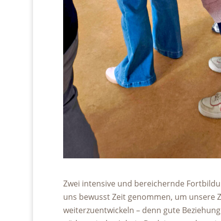
Zwei intensive und bereichernde Fortbildu
uns bewusst Zeit genommen, um unsere Z
weiterzuentwickeln – denn gute Beziehung